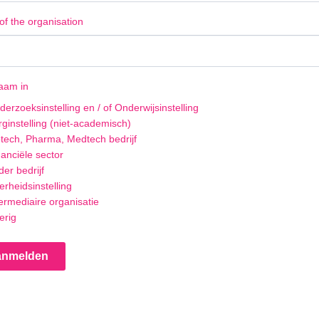
f the organisation
aam in
erzoeksinstelling en / of Onderwijsinstelling
rginstelling (niet-academisch)
otech, Pharma, Medtech bedrijf
nanciële sector
er bedrijf
rheidsinstelling
ermediaire organisatie
erig
anmelden