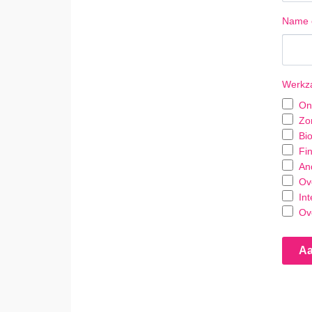
Name o
Werkz
Ond
Zo
Bi
Fi
And
Ove
Int
Ov
A