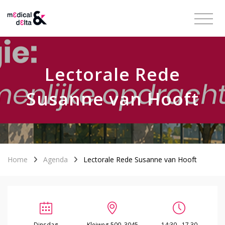
Lectorale Rede
Susanne van Hooft
Home
Agenda
Lectorale Rede Susanne van Hooft
Dinsdag
Kleiweg 500, 3045
14:30 - 17.30