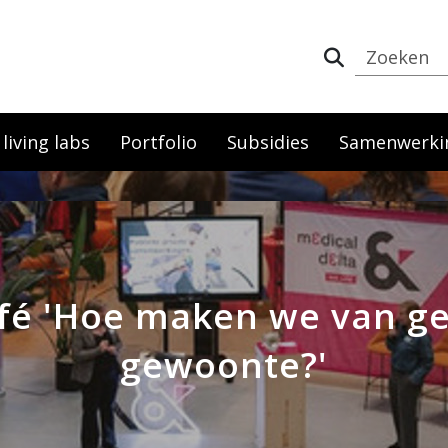
iving labs
Portfolio
Subsidies
Samenwerki
afé 'Hoe maken we van g
gewoonte?'