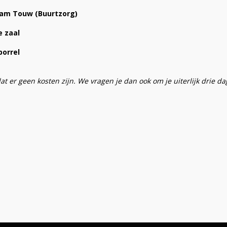
rjam Touw (Buurtzorg)
e zaa
l
borrel
at er geen kosten zijn. We vragen je dan ook om je uiterlijk drie da