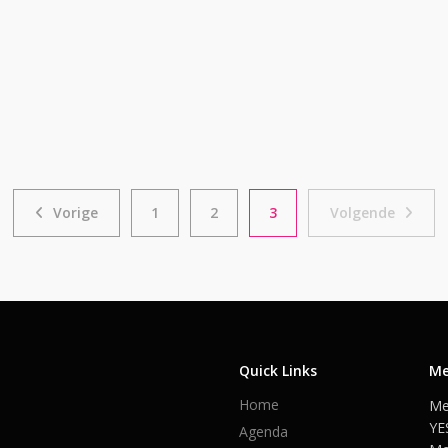
Vorige
Volg
Vorige
1
2
3
Volgende
Quick Links
Me
Home
Me
YE
Agenda