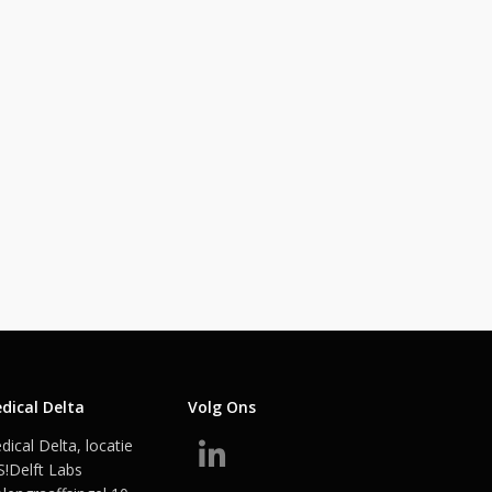
ende
dical Delta
Volg Ons
dical Delta, locatie
S!Delft Labs