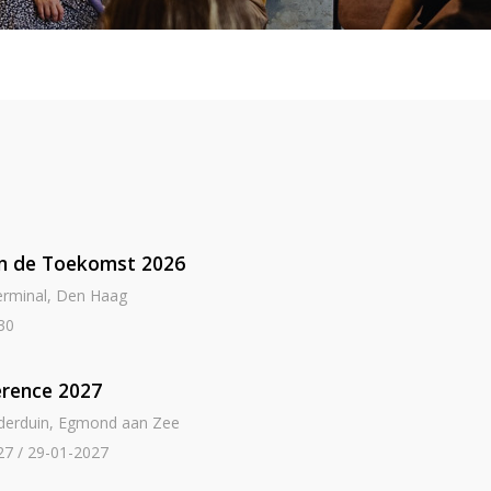
an de Toekomst 2026
erminal, Den Haag
.30
rence 2027
iderduin, Egmond aan Zee
27 / 29-01-2027