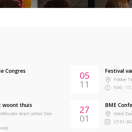
tie Congres
Festival v
05
Fokker T
11
9.00 - 17
 woont thuis
BME Confe
27
dlocatie direct achter Den
Hotel Zu
01
27-01-20
rrel)