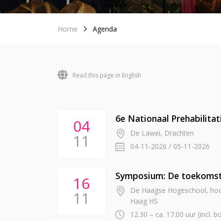
Home
Agenda
Read this page in English
6e Nationaal Prehabilita
04
De Lawei, Drachten
11
04-11-2026 / 05-11-2026
Symposium: De toekomst
16
De Haagse Hogeschool, hoof
11
Haag HS
12.30 – ca. 17.00 uur (incl. bo