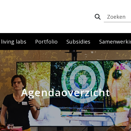
iving labs
Portfolio
Subsidies
Samenwerki
Agendaoverzicht