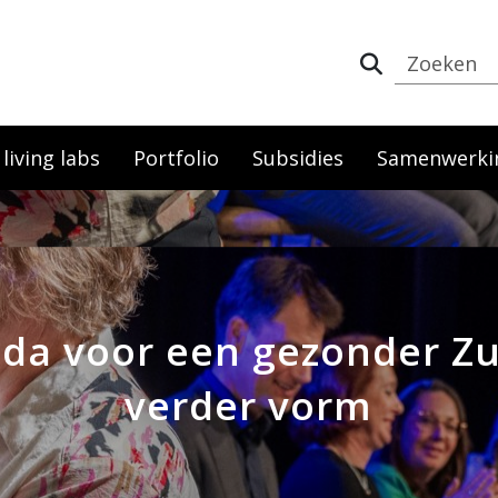
iving labs
Portfolio
Subsidies
Samenwerki
nda voor een gezonder Zui
verder vorm