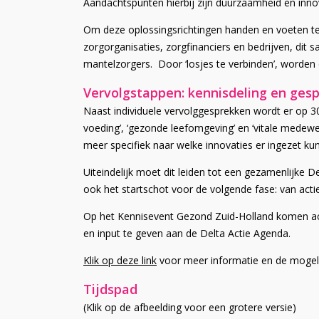
Aandachtspunten hierbij zijn duurzaamheid en inn
Om deze oplossingsrichtingen handen en voeten te g
zorgorganisaties, zorgfinanciers en bedrijven, dit
mantelzorgers. Door ‘losjes te verbinden’, worden
Vervolgstappen: kennisdeling en ges
Naast individuele vervolggesprekken wordt er op 
voeding’, ‘gezonde leefomgeving’ en ‘vitale mede
meer specifiek naar welke innovaties er ingezet k
Uiteindelijk moet dit leiden tot een gezamenlijke
ook het startschot voor de volgende fase: van acti
Op het Kennisevent Gezond Zuid-Holland komen ac
en input te geven aan de Delta Actie Agenda.
Klik op deze link
voor meer informatie en de mogelijk
Tijdspad
(Klik op de afbeelding voor een grotere versie)