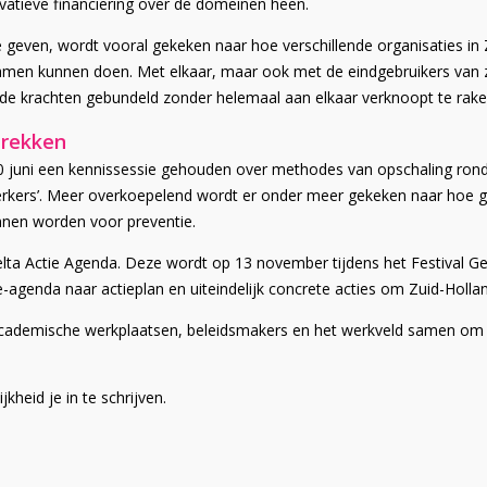
ovatieve financiering over de domeinen heen.
even, wordt vooral gekeken naar hoe verschillende organisaties in Z
 samen kunnen doen. Met elkaar, maar ook met de eindgebruikers van z
 de krachten gebundeld zonder helemaal aan elkaar verknoopt te raken
prekken
30 juni een kennissessie gehouden over methodes van opschaling ro
werkers’. Meer overkoepelend wordt er onder meer gekeken naar hoe g
unnen worden voor preventie.
 Delta Actie Agenda. Deze wordt op 13 november tijdens het Festival 
e-agenda naar actieplan en uiteindelijk concrete acties om Zuid-Holl
ademische werkplaatsen, beleidsmakers en het werkveld samen om le
heid je in te schrijven.