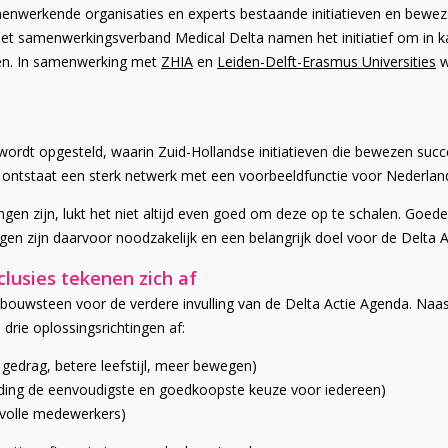
menwerkende organisaties en experts bestaande initiatieven en bewe
et samenwerkingsverband Medical Delta namen het initiatief om in ka
en. In samenwerking met
ZHIA
en
Leiden-Delft-Erasmus Universities
w
 wordt opgesteld, waarin Zuid-Hollandse initiatieven die bewezen su
 ontstaat een sterk netwerk met een voorbeeldfunctie voor Nederlan
gen zijn, lukt het niet altijd even goed om deze op te schalen. Go
en zijn daarvoor noodzakelijk en een belangrijk doel voor de Delta 
lusies tekenen zich af
 bouwsteen voor de verdere invulling van de Delta Actie Agenda. Na
 drie oplossingsrichtingen af:
gedrag, betere leefstijl, meer bewegen)
ng de eenvoudigste en goedkoopste keuze voor iedereen)
evolle medewerkers)