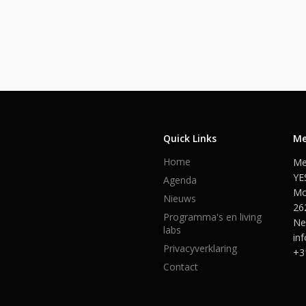
Quick Links
Me
Home
Me
YE
Agenda
Mo
Nieuws
26
Programma's en living
Ne
labs
in
Privacyverklaring
+3
Contact