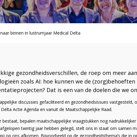
 naar binnen in lustrumjaar Medical Delta
ekkige gezondheidsverschillen, de roep om meer aan
logieën zoals AI: hoe kunnen we de (zorg)behoefte
tatieprojecten? Dat is een van de doelen die we ons
pelijke discussies gefaciliteerd en gezondheidsissues vastgesteld, on
e Delta Actie Agenda
en vanuit de Maatschappelijke Raad.
aar bestaat, bepalen maatschappelijke vraagstukken nog nadrukkelijker
 afgelopen twintig jaar hebben gelegd, stelt ons in staat om samen 
pij op ons afkomen. Bijvoorbeeld op de gezondheidsthema’s die in op