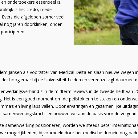
n en onderzoekers essentieel is.
aktijk is het credo, mede
 Evers die afgelopen zomer veel
al nog jaren doorklinken, onder
participeren.
em Jansen als voorzitter van Medical Delta en slaan nieuwe wegen in 
nder hoogleraar bij de Universiteit Leiden en vereenzelvigt daarmee
menwerkingsverband zijn de midterm reviews in de tweede helft van 2
. Het is een goed moment om de peilstok erin te steken en onderwer
ramma’s en living labs vallen. Door ervaringen en gezamenlijke uitdagin
 en samenwerkingskracht en bouwen we aan de basis voor de volgen
samenwerking positioneren, worden we steeds beter internationaal 
we mogelijkheden, bijvoorbeeld door het medische domein nog nadrukk