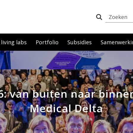
iving labs
Portfolio
Subsidies
Samenwerki
6: van buiten naar binne
Medical Delta