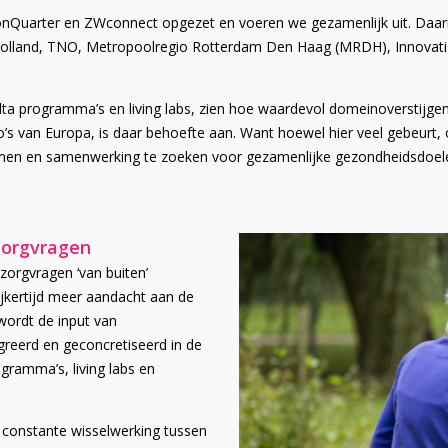
Quarter en ZWconnect opgezet en voeren we gezamenlijk uit.
Daar
Holland, TNO, Metropoolregio Rotterdam Den Haag (MRDH), Innovatio
Delta programma’s en living labs, zien hoe waardevol domeinoverstijgen
’s van Europa, is daar behoefte aan. Want hoewel hier veel gebeurt, o
emmen en samenwerking te zoeken voor gezamenlijke gezondheidsdoel
zorgvragen
zorgvragen ‘van buiten’
jkertijd meer aandacht aan de
wordt de input van
greerd en geconcretiseerd in de
gramma’s, living labs en
n constante wisselwerking tussen