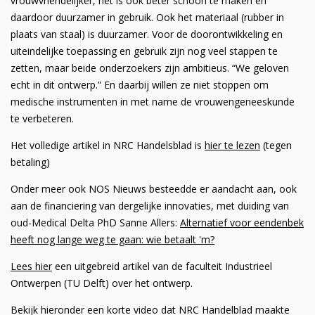
vrouwvriendelijker, het is ook beter schoon te maken en
daardoor duurzamer in gebruik. Ook het materiaal (rubber in
plaats van staal) is duurzamer. Voor de doorontwikkeling en
uiteindelijke toepassing en gebruik zijn nog veel stappen te
zetten, maar beide onderzoekers zijn ambitieus. “We geloven
echt in dit ontwerp.” En daarbij willen ze niet stoppen om
medische instrumenten in met name de vrouwengeneeskunde
te verbeteren.
Het volledige artikel in NRC Handelsblad is
hier te lezen
(tegen
betaling)
Onder meer ook NOS Nieuws besteedde er aandacht aan, ook
aan de financiering van dergelijke innovaties, met duiding van
oud-Medical Delta PhD Sanne Allers:
Alternatief voor eendenbek
heeft nog lange weg te gaan: wie betaalt 'm?
Lees hier
een uitgebreid artikel van de faculteit Industrieel
Ontwerpen (TU Delft) over het ontwerp.
Bekijk hieronder een korte video dat NRC Handelblad maakte