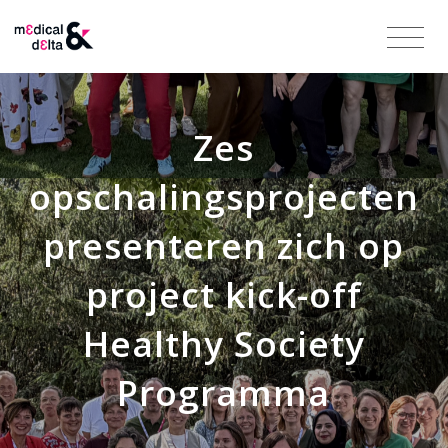
Zes
opschalingsprojecten
presenteren zich op
project kick-off
Healthy Society
Programma