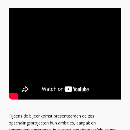
Tijdens de bijeenkomst presenteerden de zes
opschalingsprojecten hun ambities, aanpak en
samenwerkingsvragen. In interactieve thematafels gingen