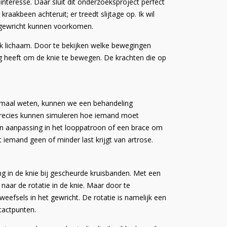
teresse. Daar sluit dit onderzoeksproject perfect
raakbeen achteruit; er treedt slijtage op. Ik wil
t gewricht kunnen voorkomen.
ijk lichaam. Door te bekijken welke bewegingen
g heeft om de knie te bewegen. De krachten die op
 eenmaal weten, kunnen we een behandeling
 precies kunnen simuleren hoe iemand moet
en aanpassing in het looppatroon of een brace om
 iemand geen of minder last krijgt van artrose.
ng in de knie bij gescheurde kruisbanden. Met een
aar de rotatie in de knie. Maar door te
eefsels in het gewricht. De rotatie is namelijk een
ntactpunten.