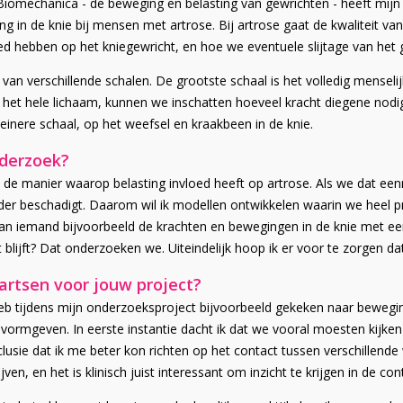
omechanica - de beweging en belasting van gewrichten - heeft mijn in
in de knie bij mensen met artrose. Bij artrose gaat de kwaliteit van k
ed hebben op het kniegewricht, en hoe we eventuele slijtage van he
an verschillende schalen. De grootste schaal is het volledig mensel
 het hele lichaam, kunnen we inschatten hoeveel kracht diegene nodi
einere schaal, op het weefsel en kraakbeen in de knie.
nderzoek?
en in de manier waarop belasting invloed heeft op artrose. Als we dat
erder beschadigt. Daarom wil ik modellen ontwikkelen waarin we heel
Kan iemand bijvoorbeeld de krachten en bewegingen in de knie met e
lijft? Dat onderzoeken we. Uiteindelijk hoop ik er voor te zorgen dat
rtsen voor jouw project?
 heb tijdens mijn onderzoeksproject bijvoorbeeld gekeken naar bewegi
rmgeven. In eerste instantie dacht ik dat we vooral moesten kijken n
sie dat ik me beter kon richten op het contact tussen verschillende w
ven, en het is klinisch juist interessant om inzicht te krijgen in de co