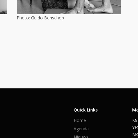
Photo: Guido Benschop
Quick Links
Me
Home
Me
YE
Agenda
Mo
Nieuws