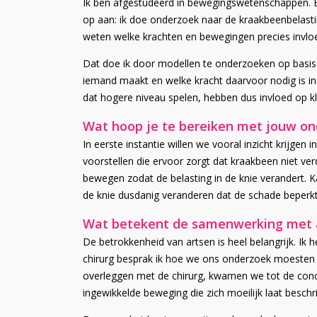
Ik ben afgestudeerd in bewegingswetenschappen. Bi
op aan: ik doe onderzoek naar de kraakbeenbelasting 
weten welke krachten en bewegingen precies invlo
Dat doe ik door modellen te onderzoeken op basis v
iemand maakt en welke kracht daarvoor nodig is in
dat hogere niveau spelen, hebben dus invloed op kl
Wat hoop je te bereiken met jouw o
In eerste instantie willen we vooral inzicht krijg
voorstellen die ervoor zorgt dat kraakbeen niet v
bewegen zodat de belasting in de knie verandert. 
de knie dusdanig veranderen dat de schade beperkt b
Wat betekent de samenwerking met a
De betrokkenheid van artsen is heel belangrijk. Ik
chirurg besprak ik hoe we ons onderzoek moesten vo
overleggen met de chirurg, kwamen we tot de conclu
ingewikkelde beweging die zich moeilijk laat beschrij