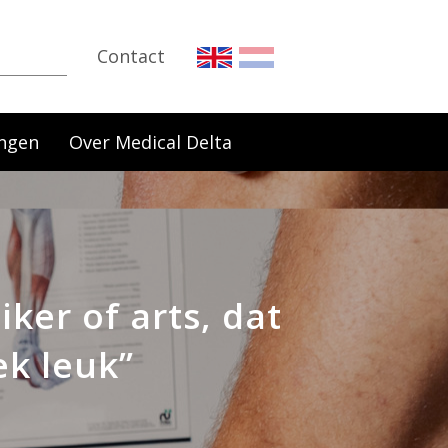
Contact
ngen
Over Medical Delta
ker of arts, dat
ek leuk”