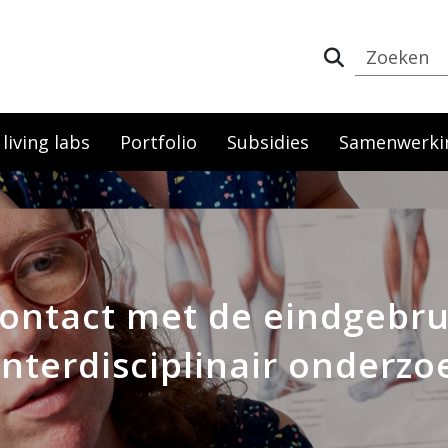
iving labs
Portfolio
Subsidies
Samenwerki
ntact met de eindgebrui
nterdisciplinair onderzo