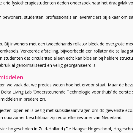
t: drie fysiotherapiestudenten deden onderzoek naar het draagvlak voo
 bewoners, studenten, professionals en leveranciers bij elkaar om
op. Bij inwoners met een tweedehands rollator bleek de overgrote me
emkabels. Verkeerde afstelling, bijvoorbeeld een rollator die te laag s
 studenten dat circulariteit alleen echt kan bloeien bij heldere struc
ruik al genormaliseerd en veilig georganiseerd is.
pmiddelen
ken we vaak dat we precies weten hoe het ervoor staat. Maar de bez
 Delta Living Lab ‘Ondersteunende Technologie voor thuis’
de eerste
pmiddelen in bredere zin.
jecten lopen en is bezig met subsidieaanvragen om dit gewenste eco
 en duurzamer beschikbaar zijn voor elke inwoner van Nederland.
vier hogescholen in Zuid-Holland (De Haagse Hogeschool, Hogesch