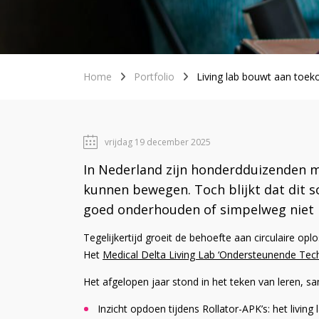
Home
Portfolio
Living lab bouwt aan toe
vrijdag 19 december 2025
In Nederland zijn honderdduizenden me
kunnen bewegen. Toch blijkt dat dit s
goed onderhouden of simpelweg niet 
Tegelijkertijd groeit de behoefte aan circulaire op
Het
Medical Delta Living Lab ‘Ondersteunende Tech
Het afgelopen jaar stond in het teken van leren, s
Inzicht opdoen tijdens Rollator-APK’s: het living