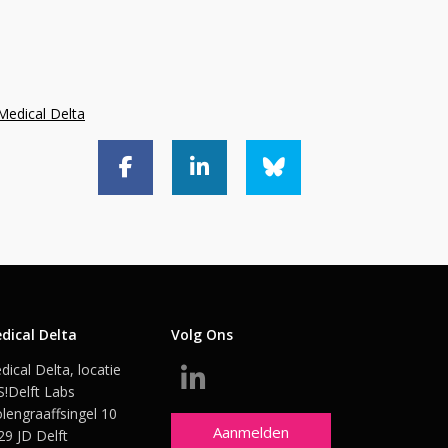
Medical Delta
dical Delta
Volg Ons
dical Delta, locatie
S!Delft Labs
lengraaffsingel 10
Aanmelden
29 JD Delft