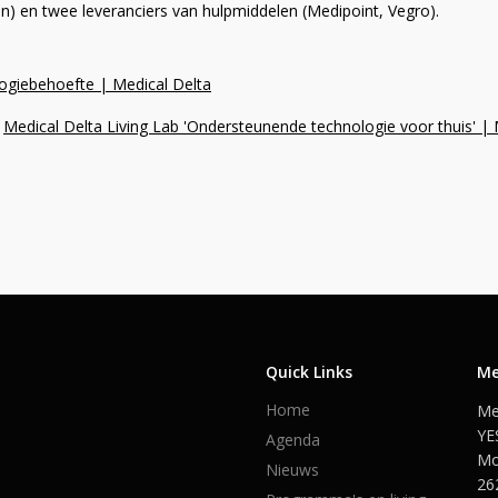
) en twee leveranciers van hulpmiddelen (Medipoint, Vegro).
logiebehoefte | Medical Delta
:
Medical Delta Living Lab 'Ondersteunende technologie voor thuis' | 
Quick Links
Me
Home
Me
YE
Agenda
Mo
Nieuws
26