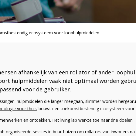
komstbestendig ecosysteem voor loophulpmiddelen
nsen afhankelijk van een rollator of ander loophul
oort hulpmiddelen vaak niet optimaal worden gebruik
passend voor de gebruiker.
lossingen: hulpmiddelen die langer meegaan, slimmer worden hergebruik
nologie voor thuis’
bouwt een toekomstbestendig ecosysteem voor (
amenwerken en ontdekken. Het living lab werkte toe naar drie doelen:
 lab organiseerde sessies in buurthuizen om rollators van inwoners na t