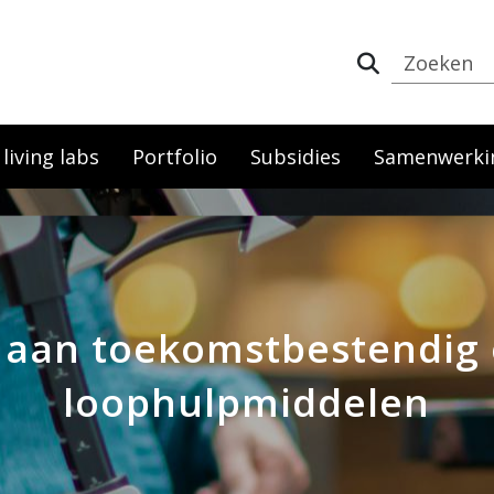
iving labs
Portfolio
Subsidies
Samenwerki
t aan toekomstbestendig
loophulpmiddelen