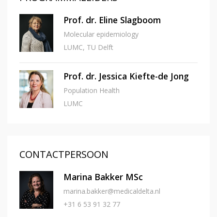
Prof. dr. Eline Slagboom
Molecular epidemiology
LUMC, TU Delft
Prof. dr. Jessica Kiefte-de Jong
Population Health
LUMC
CONTACTPERSOON
Marina Bakker MSc
marina.bakker@medicaldelta.nl
+31 6 53 91 32 77