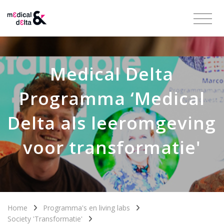
Medical Delta
Programma ‘Medical
Delta als leeromgeving
voor transformatie'
Home
Programma's en living labs
Society 'Transformatie'