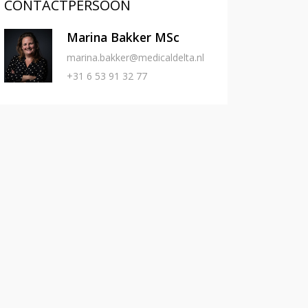
CONTACTPERSOON
Marina Bakker MSc
marina.bakker@medicaldelta.nl
+31 6 53 91 32 77