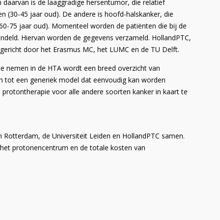
n daarvan is de laaggradige hersentumor, die relatief
 (30-45 jaar oud). De andere is hoofd-halskanker, die
 (60-75 jaar oud). Momenteel worden de patiënten die bij de
handeld. Hiervan worden de gegevens verzameld. HollandPTC,
gericht door het Erasmus MC, het LUMC en de TU Delft.
te nemen in de HTA wordt een breed overzicht van
en tot een generiek model dat eenvoudig kan worden
protontherapie voor alle andere soorten kanker in kaart te
n Rotterdam, de Universiteit Leiden en HollandPTC samen.
 het protonencentrum en de totale kosten van