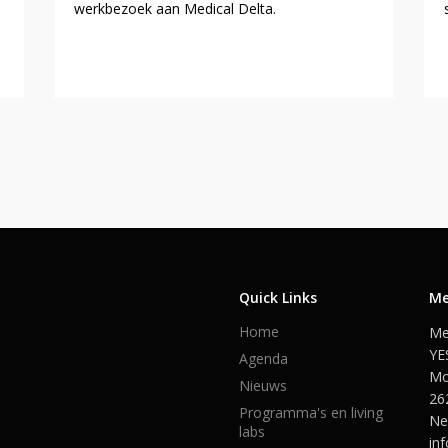
werkbezoek aan Medical Delta.
Quick Links
Me
Home
Me
YE
Agenda
Mo
Nieuws
26
Programma's en living
Ne
labs
in