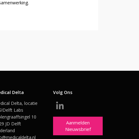
samenwerking.
dical Delta
Volg Ons
dical Delta, locatie
S!Delft Labs
lengraaffsingel 10
Aanmelden
29 JD Delft
Nieuwsbrief
derland
fo@medicaldelta.nl