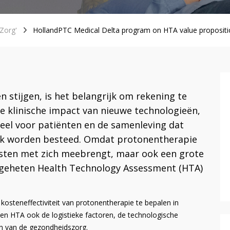
'Zorg'
HollandPTC Medical Delta program on HTA value proposit
 stijgen, is het belangrijk om rekening te
 klinische impact van nieuwe technologieën,
ieel voor patiënten en de samenleving dat
ijk worden besteed. Omdat protonentherapie
osten met zich meebrengt, maar ook een grote
zogeheten Health Technology Assessment (HTA)
steneffectiviteit van protonentherapie te bepalen in
een HTA ook de logistieke factoren, de technologische
en van de gezondheidszorg.