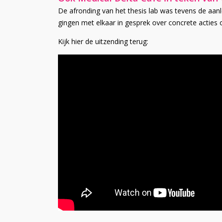
De afronding van het thesis lab was tevens de aanl
gingen met elkaar in gesprek over concrete acties 
Kijk hier de uitzending terug: