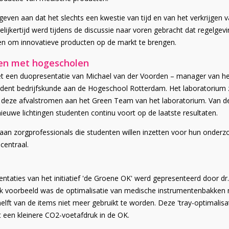
ven aan dat het slechts een kwestie van tijd en van het verkrijgen va
lijkertijd werd tijdens de discussie naar voren gebracht dat regelge
ten om innovatieve producten op de markt te brengen.
nen met hogescholen
met een duopresentatie van Michael van der Voorden – manager van he
ent bedrijfskunde aan de Hogeschool Rotterdam. Het laboratorium z
n deze afvalstromen aan het Green Team van het laboratorium. Van d
euwe lichtingen studenten continu voort op de laatste resultaten.
aan zorgprofessionals die studenten willen inzetten voor hun onderzo
centraal.
aties van het initiatief 'de Groene OK' werd gepresenteerd door dr. 
lijk voorbeeld was de optimalisatie van medische instrumentenbakken
lft van de items niet meer gebruikt te worden. Deze 'tray-optimalisati
ot een kleinere CO2-voetafdruk in de OK.