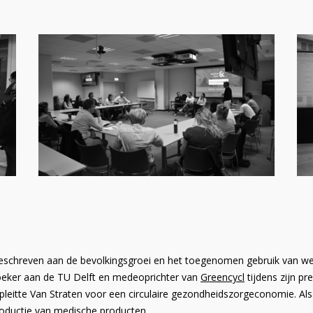
eschreven aan de bevolkingsgroei en het toegenomen gebruik van wegw
rzoeker aan de TU Delft en medeoprichter van
Greencycl
tijdens zijn p
eitte Van Straten voor een circulaire gezondheidszorgeconomie. Als v
roductie van medische producten.