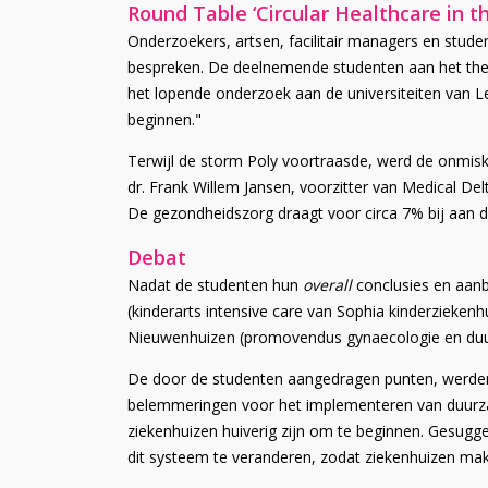
Round Table ‘Circular Healthcare in th
Onderzoekers, artsen, facilitair managers en stud
bespreken. De deelnemende studenten aan het thesi
het lopende onderzoek aan de universiteiten van Le
beginnen."
Terwijl de storm Poly voortraasde, werd de onmis
dr. Frank Willem Jansen, voorzitter van Medical De
De gezondheidszorg draagt voor circa 7% bij ​​aan de
Debat
Nadat de studenten hun
overall
conclusies en aanb
(kinderarts intensive care van Sophia kinderziekenh
Nieuwenhuizen (promovendus gynaecologie en duu
De door de studenten aangedragen punten, werden e
belemmeringen voor het implementeren van duurzam
ziekenhuizen huiverig zijn om te beginnen. Gesug
dit systeem te veranderen, zodat ziekenhuizen ma