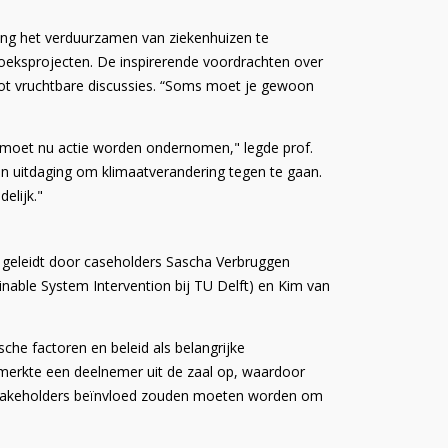
ting het verduurzamen van ziekenhuizen te
zoeksprojecten. De inspirerende voordrachten over
 tot vruchtbare discussies. “Soms moet je gewoon
 moet nu actie worden ondernomen," legde prof.
en uitdaging om klimaatverandering tegen te gaan.
elijk."
 geleidt door caseholders Sascha Verbruggen
ainable System Intervention bij TU Delft) en Kim van
he factoren en beleid als belangrijke
merkte een deelnemer uit de zaal op, waardoor
e stakeholders beïnvloed zouden moeten worden om