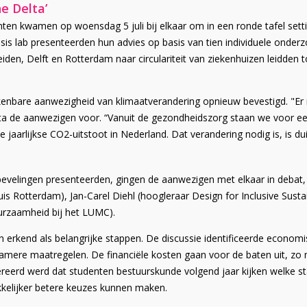
e Delta’
enten kwamen op woensdag 5 juli bij elkaar om in een ronde tafel set
s lab presenteerden hun advies op basis van tien individuele onder
iden, Delft en Rotterdam naar circulariteit van ziekenhuizen leidden
kenbare aanwezigheid van klimaatverandering opnieuw bevestigd. "Er
lta de aanwezigen voor. “Vanuit de gezondheidszorg staan we ​​voor e
 jaarlijkse CO2-uitstoot in Nederland. Dat verandering nodig is, is duid
evelingen presenteerden, gingen de aanwezigen met elkaar in debat,
uis Rotterdam), Jan-Carel Diehl (​​hoogleraar Design for Inclusive Sust
rzaamheid bij het LUMC).
rkend als belangrijke stappen. De discussie identificeerde economisc
ere maatregelen. De financiële kosten gaan voor de baten uit, zo 
gereerd werd dat studenten bestuurskunde volgend jaar kijken welk
kkelijker betere keuzes kunnen maken.