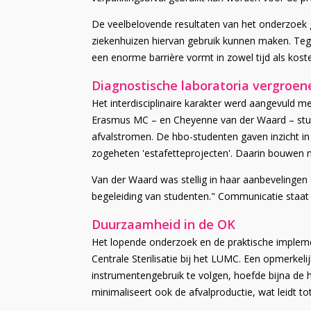
De veelbelovende resultaten van het onderzoek ge
ziekenhuizen hiervan gebruik kunnen maken. Tege
een enorme barrière vormt in zowel tijd als kos
Diagnostische laboratoria vergroe
Het interdisciplinaire karakter werd aangevuld 
Erasmus MC – en Cheyenne van der Waard – stud
afvalstromen. De hbo-studenten gaven inzicht i
zogeheten 'estafetteprojecten'. Daarin bouwen ni
Van der Waard was stellig in haar aanbevelingen 
begeleiding van studenten." Communicatie staat 
Duurzaamheid in de OK
Het lopende onderzoek en de praktische implement
Centrale Sterilisatie bij het LUMC. Een opmerke
instrumentengebruik te volgen, hoefde bijna de he
minimaliseert ook de afvalproductie, wat leidt t