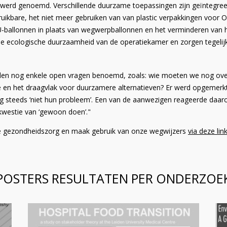
erd genoemd. Verschillende duurzame toepassingen zijn geïntegreerd 
uikbare, het niet meer gebruiken van van plastic verpakkingen voor 
ballonnen in plaats van wegwerpballonnen en het verminderen van he
 ecologische duurzaamheid van de operatiekamer en zorgen tegelijker
erden nog enkele open vragen benoemd, zoals: wie moeten we nog ove
 en het draagvlak voor duurzamere alternatieven? Er werd opgemerkt
g steeds ‘niet hun probleem’. Een van de aanwezigen reageerde daar
kwestie van ‘gewoon doen’."
 gezondheidszorg en maak gebruik van onze wegwijzers
via deze link
POSTERS RESULTATEN PER ONDERZOE