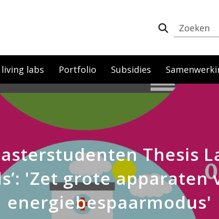
iving labs
Portfolio
Subsidies
Samenwerki
asterstudenten Thesis La
s’: 'Zet grote apparaten
energiebespaarmodus'